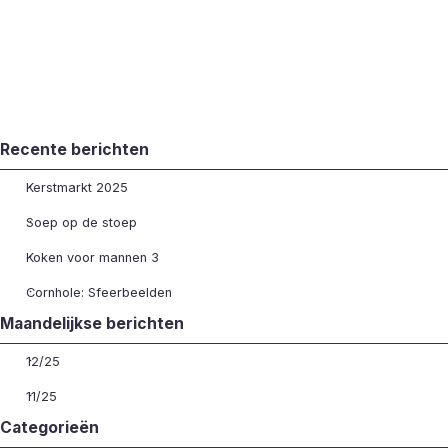
Blok overslaan Recente berichten
Recente berichten
Kerstmarkt 2025
Soep op de stoep
Koken voor mannen 3
Cornhole: Sfeerbeelden
Blok overslaan Maandelijkse berichten
Maandelijkse berichten
12/25
11/25
Blok overslaan Categorieën
Categorieën