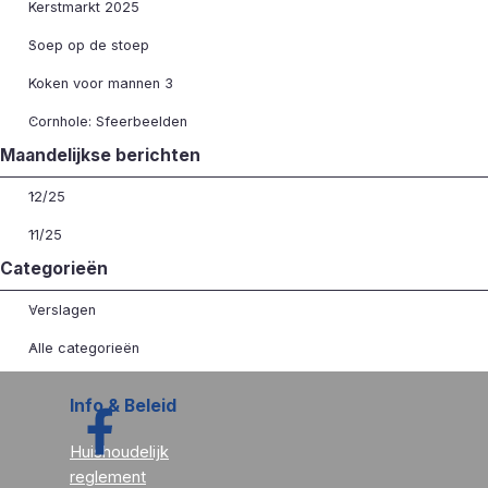
Kerstmarkt 2025
Soep op de stoep
Koken voor mannen 3
Cornhole: Sfeerbeelden
Blok overslaan Maandelijkse berichten
Maandelijkse berichten
12/25
11/25
Blok overslaan Categorieën
Categorieën
Verslagen
Alle categorieën
Info & Beleid
Huishoudelijk
reglement