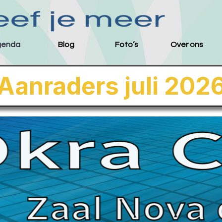
Menu overslaan
genda
Blog
Foto’s
Over ons
▼
▼
Aanraders juli 202